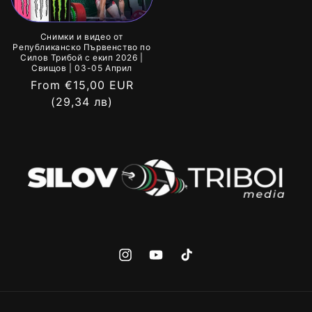
Снимки и видео от
Републиканско Първенство по
Силов Трибой с екип 2026 |
Свищов | 03-05 Април
Regular
From €15,00 EUR
price
(29,34 лв)
Instagram
YouTube
TikTok