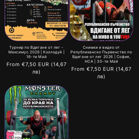
Турнир по Вдигане от лег -
Снимки и видео от
Максимус 2026 | Козлодуй |
Републиканско Първенство по
16-ти Май
Вдигане от лег 2026 | София,
НСА | 30-ти Май
Regular
From €7,50 EUR
(14,67
Regular
From €7,50 EUR
(14,67
price
лв)
price
лв)